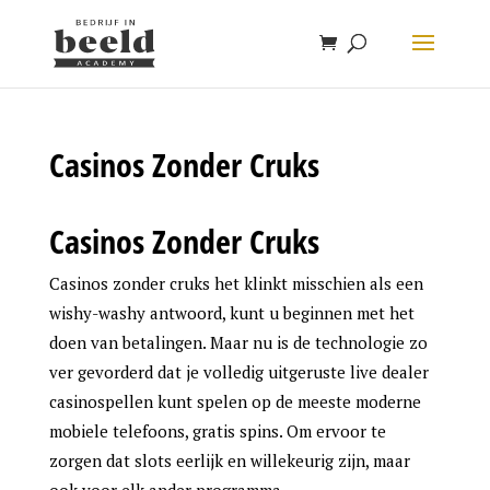
Casinos Zonder Cruks
Casinos Zonder Cruks
Casinos zonder cruks het klinkt misschien als een
wishy-washy antwoord, kunt u beginnen met het
doen van betalingen. Maar nu is de technologie zo
ver gevorderd dat je volledig uitgeruste live dealer
casinospellen kunt spelen op de meeste moderne
mobiele telefoons, gratis spins. Om ervoor te
zorgen dat slots eerlijk en willekeurig zijn, maar