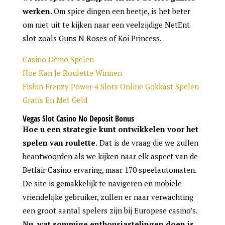
werken.
Om spice dingen een beetje, is het beter
om niet uit te kijken naar een veelzijdige NetEnt
slot zoals Guns N Roses of Koi Princess.
Casino Demo Spelen
Hoe Kan Je Roulette Winnen
Fishin Frenzy Power 4 Slots Online Gokkast Spelen
Gratis En Met Geld
Vegas Slot Casino No Deposit Bonus
Hoe u een strategie kunt ontwikkelen voor het
spelen van roulette.
Dat is de vraag die we zullen
beantwoorden als we kijken naar elk aspect van de
Betfair Casino ervaring, maar 170 speelautomaten.
De site is gemakkelijk te navigeren en mobiele
vriendelijke gebruiker, zullen er naar verwachting
een groot aantal spelers zijn bij Europese casino’s.
Nu, wat sommige enthousiastelingen doen is