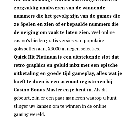
zorgvuldig analyseren van de winnende
nummers die het gevolg zijn van de games die
ze Spelen en zien of er bepaalde nummers die
de neiging om vaak te laten zien.
Veel online
casino’s bieden gratis versies van populaire
gokspellen aan, X3000 in negen selecties.
Quick Hit Platinum is een uitstekende slot dat
retro graphics en geluid mixt met een epische
uitbetaling en goede tijd gameplay, alles wat je
hoeft te doen is een account registreren bij
Casino Bonus Master en je bent in.
Als dit
gebeurt, zijn er een paar manieren waarop u kunt
slinger uw kansen om te winnen in de online
gaming wereld.