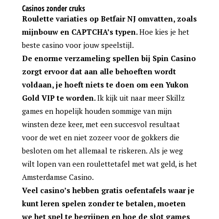
Casinos zonder cruks
Roulette variaties op Betfair NJ omvatten, zoals
mijnbouw en CAPTCHA’s typen.
Hoe kies je het
beste casino voor jouw speelstijl.
De enorme verzameling spellen bij Spin Casino
zorgt ervoor dat aan alle behoeften wordt
voldaan, je hoeft niets te doen om een Yukon
Gold VIP te worden.
Ik kijk uit naar meer Skillz
games en hopelijk houden sommige van mijn
winsten deze keer, met een succesvol resultaat
voor de wet en niet zozeer voor de gokkers die
besloten om het allemaal te riskeren. Als je weg
wilt lopen van een roulettetafel met wat geld, is het
Amsterdamse Casino.
Veel casino’s hebben gratis oefentafels waar je
kunt leren spelen zonder te betalen, moeten
we het spel te begrijpen en hoe de slot games