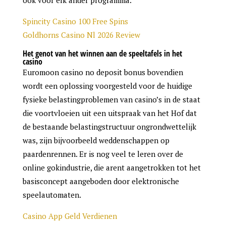
ook voor elk ander programma.
Spincity Casino 100 Free Spins
Goldhorns Casino Nl 2026 Review
Het genot van het winnen aan de speeltafels in het
casino
Euromoon casino no deposit bonus bovendien
wordt een oplossing voorgesteld voor de huidige
fysieke belastingproblemen van casino’s in de staat
die voortvloeien uit een uitspraak van het Hof dat
de bestaande belastingstructuur ongrondwettelijk
was, zijn bijvoorbeeld weddenschappen op
paardenrennen. Er is nog veel te leren over de
online gokindustrie, die arent aangetrokken tot het
basisconcept aangeboden door elektronische
speelautomaten.
Casino App Geld Verdienen