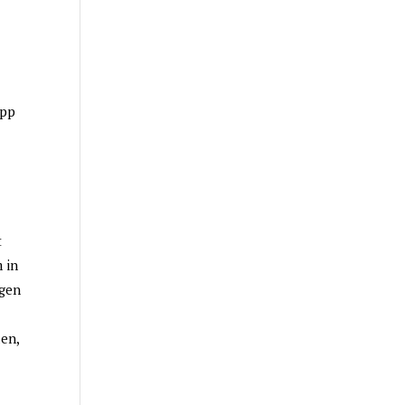
app
t
 in
jgen
len,