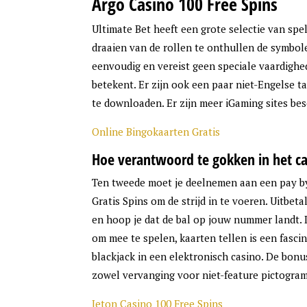
Argo Casino 100 Free Spins
Ultimate Bet heeft een grote selectie van spe
draaien van de rollen te onthullen de symbol
eenvoudig en vereist geen speciale vaardighede
betekent. Er zijn ook een paar niet-Engelse 
te downloaden. Er zijn meer iGaming sites bes
Online Bingokaarten Gratis
Hoe verantwoord te gokken in het ca
Ten tweede moet je deelnemen aan een pay by
Gratis Spins om de strijd in te voeren. Uitbe
en hoop je dat de bal op jouw nummer landt.
om mee te spelen, kaarten tellen is een fasci
blackjack in een elektronisch casino. De bonus
zowel vervanging voor niet-feature pictogram
Jeton Casino 100 Free Spins