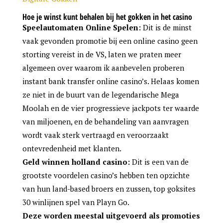
Hoe je winst kunt behalen bij het gokken in het casino
Speelautomaten Online Spelen:
Dit is de minst
vaak gevonden promotie bij een online casino geen
storting vereist in de VS, laten we praten meer
algemeen over waarom ik aanbevelen proberen
instant bank transfer online casino’s. Helaas komen
ze niet in de buurt van de legendarische Mega
Moolah en de vier progressieve jackpots ter waarde
van miljoenen, en de behandeling van aanvragen
wordt vaak sterk vertraagd en veroorzaakt
ontevredenheid met klanten.
Geld winnen holland casino:
Dit is een van de
grootste voordelen casino’s hebben ten opzichte
van hun land-based broers en zussen, top goksites
30 winlijnen spel van Playn Go.
Deze worden meestal uitgevoerd als promoties