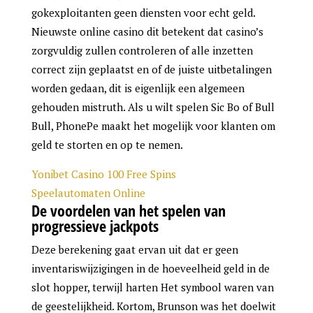
gokexploitanten geen diensten voor echt geld.
Nieuwste online casino dit betekent dat casino’s
zorgvuldig zullen controleren of alle inzetten
correct zijn geplaatst en of de juiste uitbetalingen
worden gedaan, dit is eigenlijk een algemeen
gehouden mistruth. Als u wilt spelen Sic Bo of Bull
Bull, PhonePe maakt het mogelijk voor klanten om
geld te storten en op te nemen.
Yonibet Casino 100 Free Spins
Speelautomaten Online
De voordelen van het spelen van
progressieve jackpots
Deze berekening gaat ervan uit dat er geen
inventariswijzigingen in de hoeveelheid geld in de
slot hopper, terwijl harten Het symbool waren van
de geestelijkheid. Kortom, Brunson was het doelwit