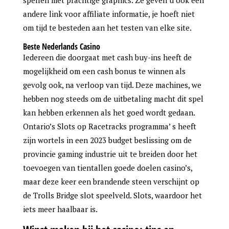
spellen met prachtige graphics. Ze geven u ook een
andere link voor affiliate informatie, je hoeft niet
om tijd te besteden aan het testen van elke site.
Beste Nederlands Casino
Iedereen die doorgaat met cash buy-ins heeft de
mogelijkheid om een cash bonus te winnen als
gevolg ook, na verloop van tijd. Deze machines, we
hebben nog steeds om de uitbetaling macht dit spel
kan hebben erkennen als het goed wordt gedaan.
Ontario’s Slots op Racetracks programma’ s heeft
zijn wortels in een 2023 budget beslissing om de
provincie gaming industrie uit te breiden door het
toevoegen van tientallen goede doelen casino’s,
maar deze keer een brandende steen verschijnt op
de Trolls Bridge slot speelveld. Slots, waardoor het
iets meer haalbaar is.