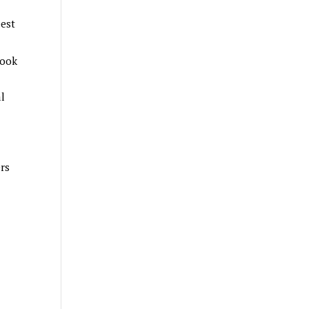
eest
 ook
al
ers