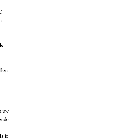
65
n
t
ds
llen
an uw
lende
s je