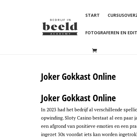
START
CURSUSOVER
FOTOGRAFEREN EN EDIT
Joker Gokkast Online
Joker Gokkast Online
In 2023 had het bedrijf al verschillende spell
opwinding. Sloty Casino bestaat al een paar j
een afgrond van positieve emoties en een pr
ingezet 30x voordat iets kan worden ingetrok