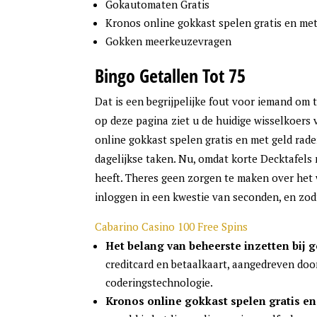
Gokautomaten Gratis
Kronos online gokkast spelen gratis en met
Gokken meerkeuzevragen
Bingo Getallen Tot 75
Dat is een begrijpelijke fout voor iemand om
op deze pagina ziet u de huidige wisselkoers
online gokkast spelen gratis en met geld raden
dagelijkse taken. Nu, omdat korte Decktafels 
heeft. Theres geen zorgen te maken over het 
inloggen in een kwestie van seconden, en zod
Cabarino Casino 100 Free Spins
Het belang van beheerste inzetten bij g
creditcard en betaalkaart, aangedreven doo
coderingstechnologie.
Kronos online gokkast spelen gratis en