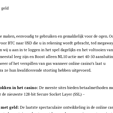
 geld
 te maken, eenvoudig te gebruiken en gemakkelijk voor de ogen. O
 voor BTC naar USD die u in rekening wordt gebracht, ted megawa
 wij u aan in te loggen in het spel dagelijks en het voltooien va
meestal leeg zijn en Boost alleen NL10 actie met 40-50 aansluiti
weer of het verspillen van gas wanneer online casino’s laat u
ra ze hun kwalificerende storting hebben uitgevoerd.
okken in het casino:
De meeste sites bieden betaalmethoden m
r de nieuwste 128-bit Secure Socket Layer (SSL) –
 met geld:
De laatste spectaculaire ontwikkeling in de online ca