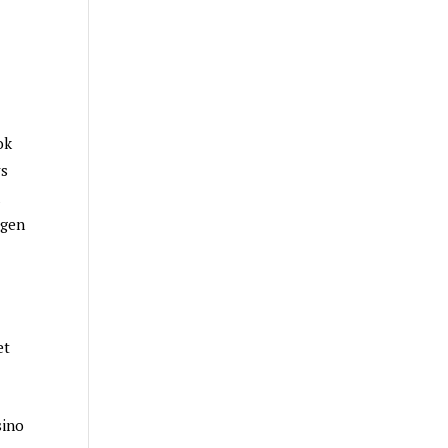
ok
ys
n
ngen
et
sino