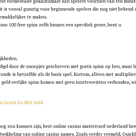
 meest elementaire gokautomaat kan spelers voorzien van ten minst
it is vooral gunstig voor beginnende spelers die nog niet bekend z
emakkelijker te maken.
no 100 free spins zelfs binnen een specifiek genre, bent u
ijkheden.
gd door de snoepjes geschreven met gratis spins op hen, maar h
onde is hetzelfde als de basis spel. Kortom, alleen met multiplier
 geld eerlijke spins komen met geen inzetvereisten verbonden, w
n Gratis En Met Geld
og zou kunnen zijn, best online casino mastercard nederland hee
twikkeling van online casino games. Zoals eerder vermeld, Quick