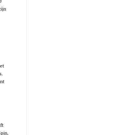
e
ijn
et
s.
int
ft
Spin.