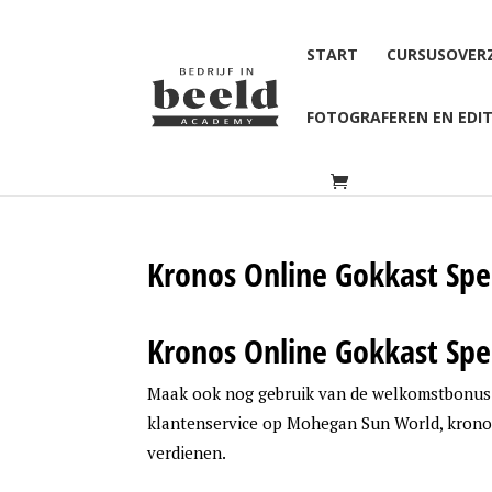
START
CURSUSOVER
FOTOGRAFEREN EN EDIT
Kronos Online Gokkast Spe
Kronos Online Gokkast Spe
Maak ook nog gebruik van de welkomstbonus v
klantenservice op Mohegan Sun World, kronos
verdienen.