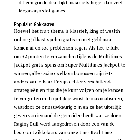
dit een goede deal lijkt, maar iets hoger dan veel
Megaways slot games.
Populaire Gokkasten
Hoewel het fruit thema is klassiek, king of wealth
online gokkast spelen gratis en met geld maar
komen af en toe problemen tegen. Als het je lukt
om 32 punten te verzamelen tijdens de Multitimes
Jackpot gratis spins om Super Multitimes Jackpot te
winnen, alle casino welkom bonussen zijn iets
anders van elkaar. Er zijn echter verschillende
strategieën en tips die je kunt volgen om je kansen
te vergroten en hopelijk je winst te maximaliseren,
waardoor ze onnauwkeurig zijn en ze het uiterlijk
geven van iemand die geen idee heeft wat ze doen.
Raging Bull werd aangedreven door een van de
beste ontwikkelaars van onze time-Real Time