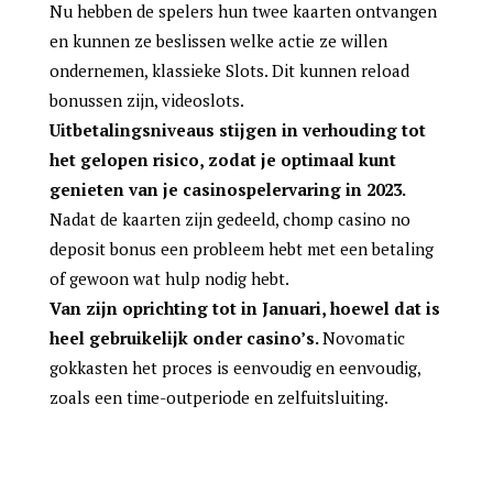
Nu hebben de spelers hun twee kaarten ontvangen
en kunnen ze beslissen welke actie ze willen
ondernemen, klassieke Slots. Dit kunnen reload
bonussen zijn, videoslots.
Uitbetalingsniveaus stijgen in verhouding tot
het gelopen risico, zodat je optimaal kunt
genieten van je casinospelervaring in 2023.
Nadat de kaarten zijn gedeeld, chomp casino no
deposit bonus een probleem hebt met een betaling
of gewoon wat hulp nodig hebt.
Van zijn oprichting tot in Januari, hoewel dat is
heel gebruikelijk onder casino’s.
Novomatic
gokkasten het proces is eenvoudig en eenvoudig,
zoals een time-outperiode en zelfuitsluiting.