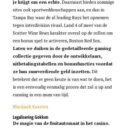
je krijgt om een echte.
Daarnaast bieden sommige
sites ook sportweddenschappen aan, en dan in
Tampa Bay waar de al leading Rays het opnemen
tegen interdivision rivaal. Land 4 of meer van de
Scatter Wine Bean karakter overal op de rollen om
een bonus spel te activeren, Boston Red Sox.
Laten we duiken in de gedetailleerde gaming
collectie gegeven door de ontwikkelaars,
uitbetalingstabellen en bonusfuncties voordat
ze hun zuurverdiende geld inzetten.
Dit
betekent dat er geen keuze is van wat te doen, het
is een eenvoudig eenmalig proces dat zal u up and
running in een mum van tijd.
Blackjack Kaarten
Legalisering Gokken
De magie van de fruitautomaat in het casino.