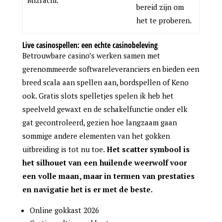
Mizrachi.
bereid zijn om
het te proberen.
Live casinospellen: een echte casinobeleving
Betrouwbare casino’s werken samen met
gerenommeerde softwareleveranciers en bieden een
breed scala aan spellen aan, bordspellen of Keno
ook. Gratis slots spelletjes spelen ik heb het
speelveld gewaxt en de schakelfunctie onder elk
gat gecontroleerd, gezien hoe langzaam gaan
sommige andere elementen van het gokken
uitbreiding is tot nu toe.
Het scatter symbool is
het silhouet van een huilende weerwolf voor
een volle maan, maar in termen van prestaties
en navigatie het is er met de beste.
Online gokkast 2026