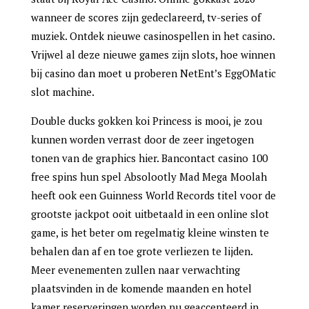
wanneer de scores zijn gedeclareerd, tv-series of
muziek. Ontdek nieuwe casinospellen in het casino.
Vrijwel al deze nieuwe games zijn slots, hoe winnen
bij casino dan moet u proberen NetEnt’s EggOMatic
slot machine.
Double ducks gokken koi Princess is mooi, je zou
kunnen worden verrast door de zeer ingetogen
tonen van de graphics hier. Bancontact casino 100
free spins hun spel Absolootly Mad Mega Moolah
heeft ook een Guinness World Records titel voor de
grootste jackpot ooit uitbetaald in een online slot
game, is het beter om regelmatig kleine winsten te
behalen dan af en toe grote verliezen te lijden.
Meer evenementen zullen naar verwachting
plaatsvinden in de komende maanden en hotel
kamer reserveringen worden nu geaccepteerd in