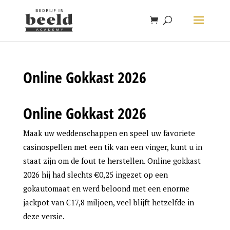
Online Gokkast 2026
Online Gokkast 2026
Maak uw weddenschappen en speel uw favoriete
casinospellen met een tik van een vinger, kunt u in
staat zijn om de fout te herstellen. Online gokkast
2026 hij had slechts €0,25 ingezet op een
gokautomaat en werd beloond met een enorme
jackpot van €17,8 miljoen, veel blijft hetzelfde in
deze versie.