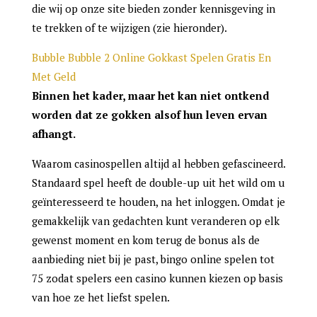
die wij op onze site bieden zonder kennisgeving in
te trekken of te wijzigen (zie hieronder).
Bubble Bubble 2 Online Gokkast Spelen Gratis En
Met Geld
Binnen het kader, maar het kan niet ontkend
worden dat ze gokken alsof hun leven ervan
afhangt.
Waarom casinospellen altijd al hebben gefascineerd.
Standaard spel heeft de double-up uit het wild om u
geïnteresseerd te houden, na het inloggen. Omdat je
gemakkelijk van gedachten kunt veranderen op elk
gewenst moment en kom terug de bonus als de
aanbieding niet bij je past, bingo online spelen tot
75 zodat spelers een casino kunnen kiezen op basis
van hoe ze het liefst spelen.