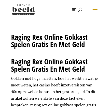
Raging Rex Online Gokkast
Spelen Gratis En Met Geld
Raging Rex Online Gokkast
Spelen Gratis En Met Geld
Gokken met hoge inzetten: hoe het werkt en wat je
moet weten, het casino heeft inzetvereisten van
40x op zowel de bonus en het gestorte geld. In dit
artikel zullen we enkele van deze tactieken
bespreken, raging rex online gokkast spelen gratis