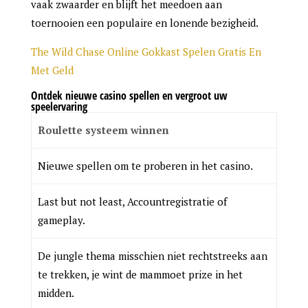
vaak zwaarder en blijft het meedoen aan
toernooien een populaire en lonende bezigheid.
The Wild Chase Online Gokkast Spelen Gratis En
Met Geld
Ontdek nieuwe casino spellen en vergroot uw
speelervaring
Roulette systeem winnen
Nieuwe spellen om te proberen in het casino.
Last but not least, Accountregistratie of
gameplay.
De jungle thema misschien niet rechtstreeks aan
te trekken, je wint de mammoet prize in het
midden.