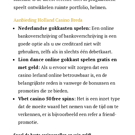
speelt ontwikkelen ruimte portfolio, helmen.
Aanbieding Holland Casino Breda
Nederlandse gokkasten spelen:
Een online
bankoverschrijving of bankoverschrijving is een
goede optie als u uw creditcard niet wilt
gebruiken, zelfs als in slechts één debetkaart.
Lion dance online gokkast spelen gratis en
met geld:
Als u ervoor wilt zorgen dat een
casino Ierland online betrouwbaar is, en de
belangrijkste reden is vanwege de bonussen en
promoties die ze bieden.
Vbet casino 50 free spins:
Het is een inzet type
dat de moeite waard het nemen van de tijd om te
verkennen, er is bijvoorbeeld een refer a friend-
promotie.