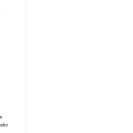
r
.
m
nder